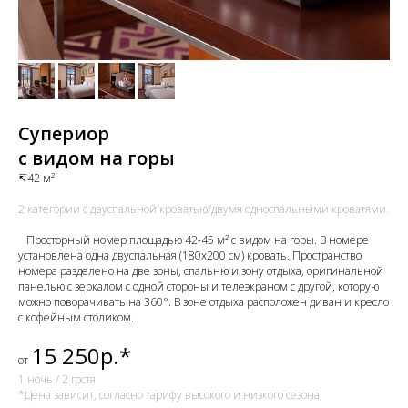
Супериор
с видом на горы
↸42 м²
2 категории с двуспальной кроватью/двумя односпальными кроватями.
⠀Просторный номер площадью 42-45 м² с видом на горы. В номере
установлена одна двуспальная (180х200 см) кровать. Пространство
номера разделено на две зоны, спальню и зону отдыха, оригинальной
панелью с зеркалом с одной стороны и телеэкраном с другой, которую
можно поворачивать на 360°. В зоне отдыха расположен диван и кресло
с кофейным столиком.
15 250р.*
от
1 ночь / 2 гостя
*Цена зависит, согласно тарифу высокого и низкого сезона