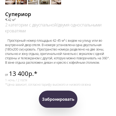
Супериор
↸42 м²
2 категории с двуспальной/двумя односпальными
кроватями
⠀Просторный номер площадью 42-45 м² с видом на улицу или во
внутренний двор отеля. В номере установлена одна двуспальная
(180х200 см) кровать. Пространство номера разделено на две зоны,
спальню и зону отдыха, оригинальной панелью с зеркалом с одной
стороны и телеэкраном с другой, которую можно поворачивать на 360°.
В зоне отдыха расположен диван и кресло с кофейным столиком.
13 400р.*
от
1 ночь / 2 гостя
*Цена зависит, согласно тарифу высокого и низкого сезона
Забронировать